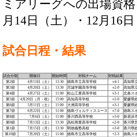
ミアリーグへの出場資格
月14日（土）・12月16
試合日程・結果
試合分類
開催日
開始時間
対戦チーム
対戦結果
第2節
4月13日（土）
13:30
徳島市立高等学校
○4-1
高知県
第3節
4月20日（土）
13:30
尽誠学園高等学校
○2-0
高知県
第4節
4月27日（土）
11:00
松山工業高等学校
○3-1
北条ス
第5節
4月29日（月・祝）
15:00
高知高等学校
○2-0
愛媛県
第6節
5月11日（土）
11:00
大洲高等学校
○3-1
愛媛県
第7節
6月22日（土）
11:00
徳島ヴォルティスユース
○7-0
徳島ス
第8節
7月6日（土）
11:00
香川西高等学校
○3-0
新居浜
第9節
7月13日（土）
13:30
高松商業高等学校
○2-0
香川県
第1節
7月15日（月）
13:30
明徳義塾高校
○3-0
香川県
第10節
7月20日（土）
11:00
徳島市立高等学校
×2-3
徳島ス