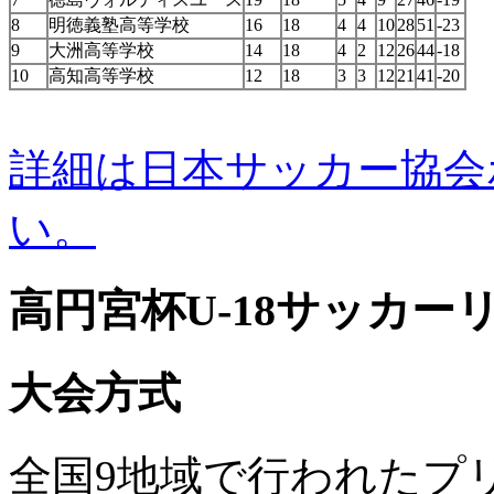
8
明徳義塾高等学校
16
18
4
4
10
28
51
-23
9
大洲高等学校
14
18
4
2
12
26
44
-18
10
高知高等学校
12
18
3
3
12
21
41
-20
詳細は日本サッカー協会
い。
高円宮杯U-18サッカー
大会方式
全国9地域で行われたプ