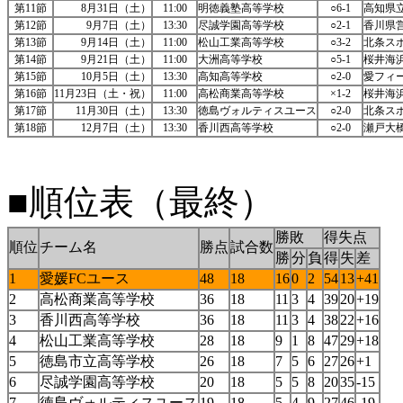
第11節
8月31日（土）
11:00
明徳義塾高等学校
○6-1
高知県
第12節
9月7日（土）
13:30
尽誠学園高等学校
○2-1
香川県
第13節
9月14日（土）
11:00
松山工業高等学校
○3-2
北条ス
第14節
9月21日（土）
11:00
大洲高等学校
○5-1
桜井海
第15節
10月5日（土）
13:30
高知高等学校
○2-0
愛フィ
第16節
11月23日（土・祝）
11:00
高松商業高等学校
×1-2
桜井海
第17節
11月30日（土）
13:30
徳島ヴォルティスユース
○2-0
北条ス
第18節
12月7日（土）
13:30
香川西高等学校
○2-0
瀬戸大
■順位表（最終）
勝敗
得失点
順位
チーム名
勝点
試合数
勝
分
負
得
失
差
1
愛媛FCユース
48
18
16
0
2
54
13
+41
2
高松商業高等学校
36
18
11
3
4
39
20
+19
3
香川西高等学校
36
18
11
3
4
38
22
+16
4
松山工業高等学校
28
18
9
1
8
47
29
+18
5
徳島市立高等学校
26
18
7
5
6
27
26
+1
6
尽誠学園高等学校
20
18
5
5
8
20
35
-15
7
徳島ヴォルティスユース
19
18
5
4
9
27
46
-19