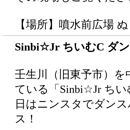
【場所】噴水前広場 
Sinbi☆Jr ちいむC 
壬生川（旧東予市）を
ている「Sinbi☆Jr 
日はニンスタでダンス
ス！