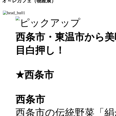
オ～レカフェ（物産展）
西条市・東温市から美
目白押し！
★西条市
西条市
西条市の伝統野菜「絹