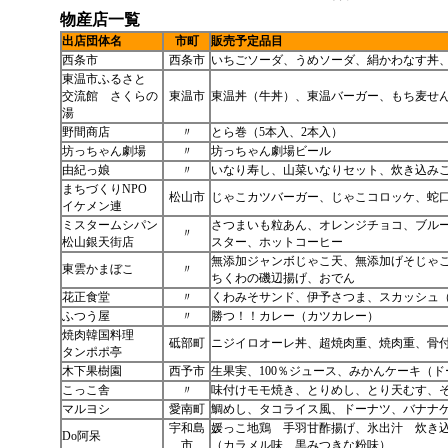
物産店一覧
出店団体名
市町
販売予定品目
西条市
西条市
いちごソーダ、うめソーダ、絹かわなす丼
東温市ふるさと
交流館 さくらの
東温市
東温丼（牛丼）、東温バーガー、もち麦せ
湯
野間商店
〃
とら巻（5本入、2本入）
坊っちゃん劇場
〃
坊っちゃん劇場ビール
由紀っ娘
〃
いなり寿し、山菜いなりセット、炊き込み
まちづくりNPO
松山市
じゃこカツバーガー、じゃこコロッケ、蛇
イケメン連
ミスタームシパン
さつまいも粒あん、オレンジチョコ、ブル
〃
松山銀天街店
スター、ホットコーヒー
無添加ジャンボじゃこ天、無添加げそじゃ
東雲かまぼこ
〃
ちくわの磯辺揚げ、おでん
花正食堂
〃
くわみそサンド、伊予さつま、スカッシュ
ふつう屋
〃
勝つ！！カレー（カツカレー）
焼肉韓国料理
砥部町
ニジイロオーレ丼、超焼肉重、焼肉重、骨
タンポポ亭
木下果樹園
西予市
生果実、100％ジュース、みかんケーキ（
こっこ舎
〃
味付けモモ焼き、とりめし、とり天むす、
マルヨシ
愛南町
鯛めし、タコライス風、ドーナツ、バナナ
宇和島
媛っこ地鶏 手羽甘酢揚げ、氷出汁 炊き
Do阿呆
市
（カラメル味、黒みつきな粉味）