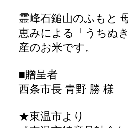
霊峰石鎚山のふもと 
恵みによる「うちぬ
産のお米です。
■贈呈者
西条市長 青野 勝 様
★東温市より