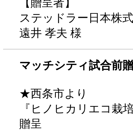
【贈呈者】
ステッドラー日本株式
遠井 孝夫 様
マッチシティ試合前
★西条市より
『ヒノヒカリエコ栽
贈呈