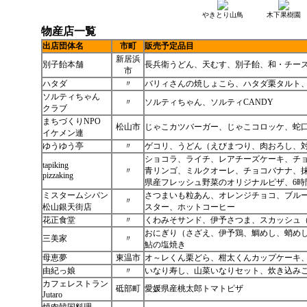
やきとり山鳥
木下果樹園
物産店一覧
出店団体名
市町
販売予定品目
新居浜
別子飴本舗
長兵衛うどん、天むす、別子飴、和・チー
市
ハタダ
〃
バリィさんの焼しょこら、ハタダ栗タルト
ソルティちゃん
〃
ソルティちゃん、ソルティCANDY
クラブ
まちづくりNPO
松山市
じゃこカツバーガー、じゃこコロッケ、蛇
イケメン連
ゆうゆう亭
〃
ゲコリ、うどん（えびまつり、肉おろし、
ショコラ、ライチ、レアチーズケーキ、チ
tapiking
〃
青リンゴ、ミルクオーレ、チョコバナナ、
pizzaking
県産フレッシュ野菜のオリジナルピザ、6
ミスタームシパン
さつまいも粒あん、オレンジチョコ、ブル
〃
松山銀天街店
スター、ホットコーヒー
花正食堂
〃
くわみそサンド、伊予さつま、スカッシュ
おにぎり（さざえ、伊予鶏、鯛めし、蛸め
三美家
〃
鮎の塩焼き
母恵夢
東温市
オ～レくん栗どら、柑太くんカップケーキ
由紀っ娘
〃
いなり寿し、山菜いなりセット、炊き込み
カフェレストラン
砥部町
愛媛県産桃太郎トマトピザ
Jutaro