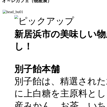
オ～レカフェ（物産展）
新居浜市の美味しい物
し！
別子飴本舗
別子飴は、精選された
に上白糖を主原料とし
産みかん、お茶、いち