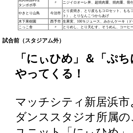
焼肉韓国料理
〃
ニジイロオーレ丼、超焼肉重、焼肉重、骨
タンポポ亭
とり皮焼き、とり皮ももコロセット、もも
やきとり山鳥
今治市
ト）、とりなんこつからあげ
木下果樹園
西予市
生果実、100％ジュース、みかんケーキ（
こっこ舎
〃
とりめし、とり天むす、そうめん、コーヒ
試合前（スタジアム外）
「にぃひめ」＆「ぷち
やってくる！
マッチシティ新居浜市
ダンススタジオ所属の
ユニット「にぃひめ」