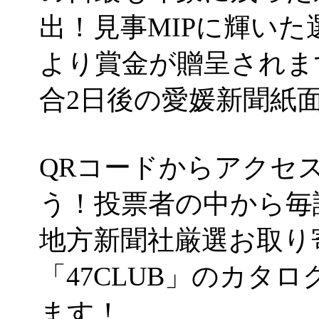
出！見事MIPに輝い
より賞金が贈呈されま
合2日後の愛媛新聞紙
QRコードからアクセ
う！投票者の中から毎
地方新聞社厳選お取り
「47CLUB」のカタ
ます！