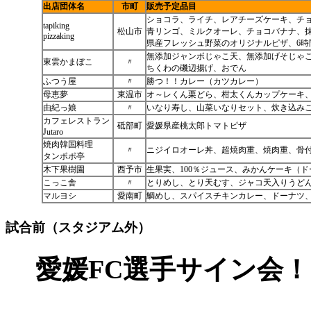
出店団体名
市町
販売予定品目
ショコラ、ライチ、レアチーズケーキ、チ
tapiking
松山市
青リンゴ、ミルクオーレ、チョコバナナ、
pizzaking
県産フレッシュ野菜のオリジナルピザ、6
無添加ジャンボじゃこ天、無添加げそじゃ
東雲かまぼこ
〃
ちくわの磯辺揚げ、おでん
ふつう屋
〃
勝つ！！カレー（カツカレー）
母恵夢
東温市
オ～レくん栗どら、柑太くんカップケーキ
由紀っ娘
〃
いなり寿し、山菜いなりセット、炊き込み
カフェレストラン
砥部町
愛媛県産桃太郎トマトピザ
Jutaro
焼肉韓国料理
〃
ニジイロオーレ丼、超焼肉重、焼肉重、骨
タンポポ亭
木下果樹園
西予市
生果実、100％ジュース、みかんケーキ（
こっこ舎
〃
とりめし、とり天むす、ジャコ天入りうど
マルヨシ
愛南町
鯛めし、スパイスチキンカレー、ドーナツ
試合前（スタジアム外）
愛媛FC選手サイン会！