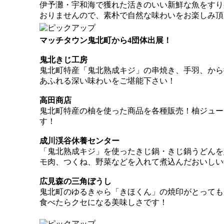
伊予灘・宇和海で獲れた活きのいい新鮮な魚をすり
おりませんので、素朴で自然な味わいをお楽しみ頂
マッチタウン鬼北町から4団体出展！
鬼北きじ工房
鬼北町特産「鬼北熟成キジ」の串焼き、手羽、から
あふれる深い味わいをご堪能下さい！
高田商店
鬼北町特産の柚を使った商品を各種販売！柚ジュー
す！
成川渓谷休養センター
「鬼北熟成キジ」を使ったきじ鍋・きじ鍋うどんを
モ肉、つくね、野菜などを入れて煮込んだおいしい
広見森の三角ぼうし
鬼北町のゆるきゃら「きほくん」の焼印がとっても
食べたらクセになる美味しさです！