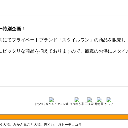
ー特別企画！
スにてプライベートブランド「スタイルワン」の商品を販売し
にピッタリな商品を揃えておりますので、観戦のお供にスタイ
まちづくりNPOイケメン連
ゆうゆう亭
三美家
母恵夢
からり
う大福、みかん丸ごと大福、志ぐれ、ガトーチョコラ