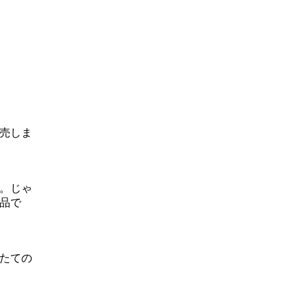
売しま
。じゃ
品で
たての