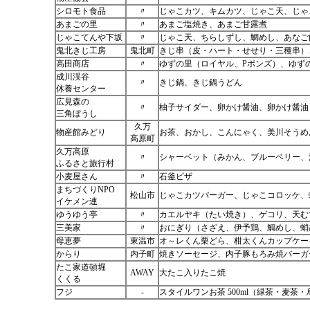
シロモト食品
〃
じゃこカツ、キムカツ、じゃこ天、じゃ
あまごの里
〃
あまご塩焼き、あまご甘露煮
じゃこてんや下坂
〃
じゃこ天、ちらしずし、鯛めし、あなご
鬼北きじ工房
鬼北町
きじ串（皮・ハート・せせり・三種串）
高田商店
〃
ゆずの里（ロイヤル、Pポンズ）、ゆず
成川渓谷
〃
きじ鍋、きじ鍋うどん
休養センター
広見森の
〃
柚子サイダー、卵かけ醤油、卵かけ醤油
三角ぼうし
久万
物産館みどり
お茶、おかし、こんにゃく、美川そうめ
高原町
久万高原
〃
シャーベット（みかん、ブルーベリー、
ふるさと旅行村
小麦屋さん
〃
石釜ピザ
まちづくりNPO
松山市
じゃこカツバーガー、じゃこコロッケ、
イケメン連
ゆうゆう亭
〃
カエルヤキ（たい焼き）、ゲコリ、天む
三美家
〃
おにぎり（さざえ、伊予鶏、鯛めし、蛸
母恵夢
東温市
オ～レくん栗どら、柑太くんカップケー
からり
内子町
焼きソーセージ、内子豚もろみ焼バーガ
たこ家道頓堀
AWAY
大たこ入りたこ焼
くくる
フジ
-
スタイルワンお茶 500ml（緑茶・麦