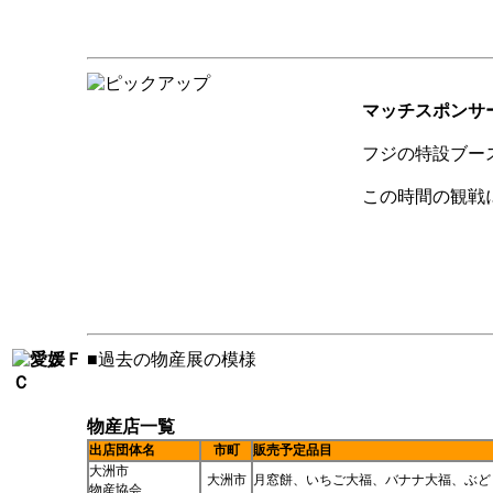
マッチスポンサ
フジの特設ブー
この時間の観戦
■過去の物産展の模様
物産店一覧
出店団体名
市町
販売予定品目
大洲市
大洲市
月窓餅、いちご大福、バナナ大福、ぶど
物産協会