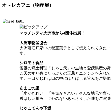
オ～レカフェ（物産展）
マッチシティ大洲市から4団体出展！
大洲市物産協会
大洲藩江戸家中の秘宝菓子として伝えられてきた「
す。
シロモト食品
愛媛の郷土料理「じゃこ天」の生地と愛媛県産の野
こ天のすり身にたっぷりの玉葱とニンジンを入れて
す。一口かじれば口の中にほとばしる旨みをご堪能
あまごの里
「水がきれい」「空気がきれい」そんな地元で育っ
香ばしい川魚、クセのないあっさりした味をご賞味
じゃこてんや下坂