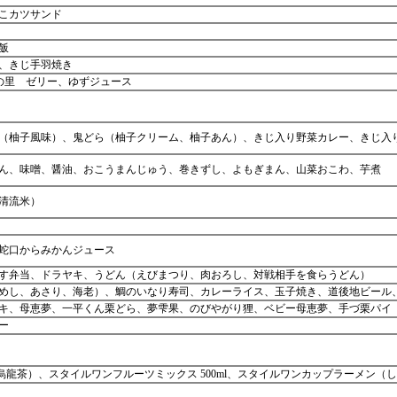
こカツサンド
飯
、きじ手羽焼き
の里 ゼリー、ゆずジュース
（柚子風味）、鬼どら（柚子クリーム、柚子あん）、きじ入り野菜カレー、きじ入
ん、味噌、醤油、おこうまんじゅう、巻きずし、よもぎまん、山菜おこわ、芋煮
清流米）
蛇口からみかんジュース
す弁当、ドラヤキ、うどん（えびまつり、肉おろし、対戦相手を食らうどん）
めし、あさり、海老）、鯛のいなり寿司、カレーライス、玉子焼き、道後地ビール
キ、母恵夢、一平くん栗どら、夢雫果、のびやがり狸、ベビー母恵夢、手づ栗パイ
ー
茶・烏龍茶）、スタイルワンフルーツミックス 500ml、スタイルワンカップラーメン（