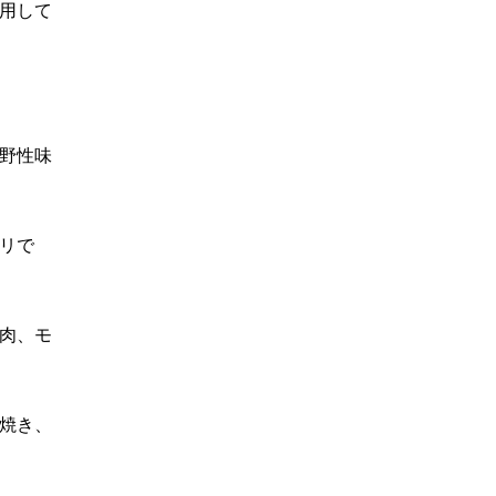
用して
野性味
リで
肉、モ
焼き、