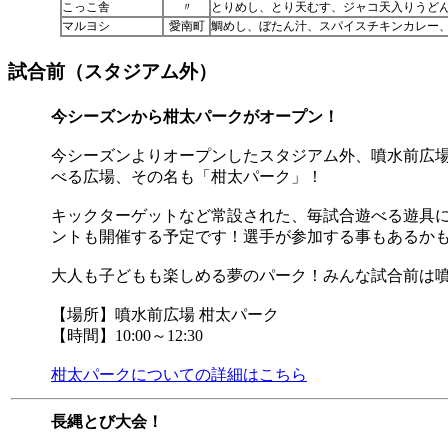
こっこ舎
〃
とりめし、とり天むす、ジャコ天入りうど
マルヨシ
愛南町
鯛めし、ぼたん汁、スパイスチキンカレー
試合前（スタジアム外）
今シーズンから柑太パークがオープン！
今シーズンよりオープンしたスタジアム外、噴水前広
べる広場、その名も「柑太パーク」！
キックターゲットなど常設された、毎試合遊べる遊具
ントも開催する予定です！選手が参加する事もあるか
大人も子どもも楽しめる夢のパーク！みんな試合前は
【場所】噴水前広場 柑太パーク
【時間】10:00～12:30
柑太パークについての詳細はこちら
長縄とび大会！