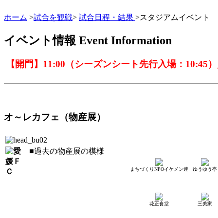
ホーム
>
試合を観戦
>
試合日程・結果
>スタジアムイベント
イベント情報
Event Information
【開門】11:00（シーズンシート先行入場：10:45）
オ～レカフェ（物産展）
■過去の物産展の模様
まちづくりNPOイケメン連
ゆうゆう亭
花正食堂
三美家