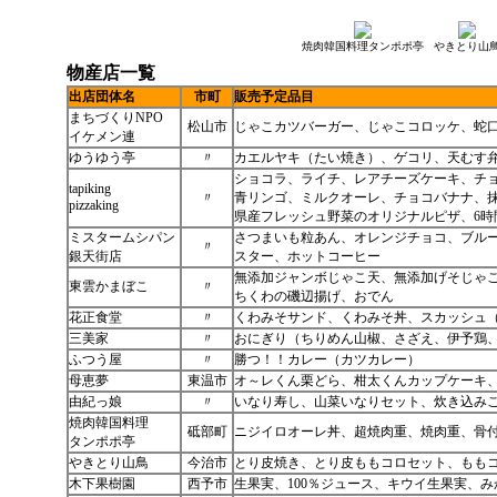
焼肉韓国料理タンポポ亭
やきとり山
物産店一覧
出店団体名
市町
販売予定品目
まちづくりNPO
松山市
じゃこカツバーガー、じゃこコロッケ、蛇
イケメン連
ゆうゆう亭
〃
カエルヤキ（たい焼き）、ゲコリ、天むす
ショコラ、ライチ、レアチーズケーキ、チ
tapiking
〃
青リンゴ、ミルクオーレ、チョコバナナ、
pizzaking
県産フレッシュ野菜のオリジナルピザ、6
ミスタームシパン
さつまいも粒あん、オレンジチョコ、ブル
〃
銀天街店
スター、ホットコーヒー
無添加ジャンボじゃこ天、無添加げそじゃ
東雲かまぼこ
〃
ちくわの磯辺揚げ、おでん
花正食堂
〃
くわみそサンド、くわみそ丼、スカッシュ
三美家
〃
おにぎり（ちりめん山椒、さざえ、伊予鶏
ふつう屋
〃
勝つ！！カレー（カツカレー）
母恵夢
東温市
オ～レくん栗どら、柑太くんカップケーキ
由紀っ娘
〃
いなり寿し、山菜いなりセット、炊き込み
焼肉韓国料理
砥部町
ニジイロオーレ丼、超焼肉重、焼肉重、骨
タンポポ亭
やきとり山鳥
今治市
とり皮焼き、とり皮ももコロセット、もも
木下果樹園
西予市
生果実、100％ジュース、キウイ生果実、