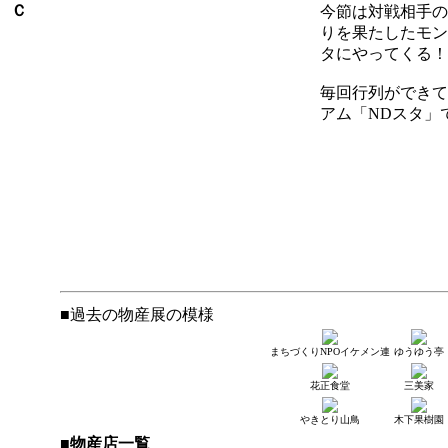
今節は対戦相手の
りを果たしたモン
タにやってくる！
毎回行列ができて
アム「NDスタ」
マスコットキャラクターの
やってくるぞ！！！
■過去の物産展の模様
まちづくりNPOイケメン連
ゆうゆう亭
花正食堂
三美家
やきとり山鳥
木下果樹園
■物産店一覧