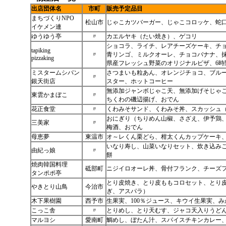
出店団体名
市町
販売予定品目
まちづくりNPO
松山市
じゃこカツバーガー、じゃこコロッケ、蛇
イケメン連
ゆうゆう亭
〃
カエルヤキ（たい焼き）、ゲコリ
ショコラ、ライチ、レアチーズケーキ、チ
tapiking
〃
青リンゴ、ミルクオーレ、チョコバナナ、
pizzaking
県産フレッシュ野菜のオリジナルピザ、6
ミスタームシパン
さつまいも粒あん、オレンジチョコ、ブル
〃
銀天街店
スター、ホットコーヒー
無添加ジャンボじゃこ天、無添加げそじゃ
東雲かまぼこ
〃
ちくわの磯辺揚げ、おでん
花正食堂
〃
くわみそサンド、くわみそ丼、スカッシュ
おにぎり（ちりめん山椒、さざえ、伊予鶏
三美家
〃
梅酒、おでん
母恵夢
東温市
オ～レくん栗どら、柑太くんカップケーキ
いなり寿し、山菜いなりセット、炊き込み
由紀っ娘
〃
餅
焼肉韓国料理
砥部町
ニジイロオーレ丼、骨付フランク、チーズ
タンポポ亭
とり皮焼き、とり皮ももコロセット、とり
やきとり山鳥
今治市
ぎ、アスパラ）
木下果樹園
西予市
生果実、100％ジュース、キウイ生果実、
こっこ舎
〃
とりめし、とり天むす、ジャコ天入りうど
マルヨシ
愛南町
鯛めし、ぼたん汁、スパイスチキンカレー