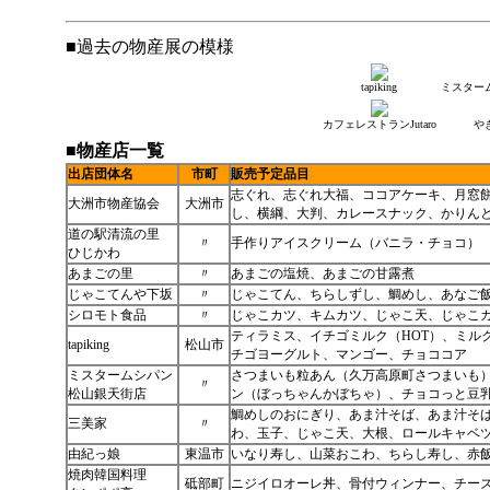
■過去の物産展の模様
tapiking
ミスター
カフェレストランJutaro
や
■物産店一覧
出店団体名
市町
販売予定品目
志ぐれ、志ぐれ大福、ココアケーキ、月窓
大洲市物産協会
大洲市
し、横綱、大判、カレースナック、かりん
道の駅清流の里
〃
手作りアイスクリーム（バニラ・チョコ）
ひじかわ
あまごの里
〃
あまごの塩焼、あまごの甘露煮
じゃこてんや下坂
〃
じゃこてん、ちらしずし、鯛めし、あなご
シロモト食品
〃
じゃこカツ、キムカツ、じゃこ天、じゃこ
ティラミス、イチゴミルク（HOT）、ミル
tapiking
松山市
チゴヨーグルト、マンゴー、チョココア
ミスタームシパン
さつまいも粒あん（久万高原町さつまいも
〃
松山銀天街店
ン（ぼっちゃんかぼちゃ）、チョコっと豆
鯛めしのおにぎり、あま汁そば、あま汁そ
三美家
〃
わ、玉子、じゃこ天、大根、ロールキャベ
由紀っ娘
東温市
いなり寿し、山菜おこわ、ちらし寿し、赤
焼肉韓国料理
砥部町
ニジイロオーレ丼、骨付ウィンナー、チー