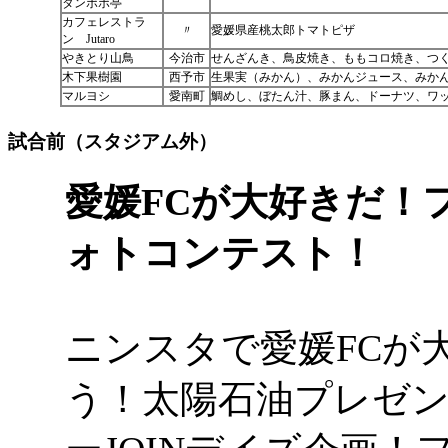
タンポポ亭
カフェレストラ
〃
愛媛県産桃太郎トマトピザ
ン Jutaro
やきとり山鳥
今治市
せんざんき、鳥皮焼き、ももコロ焼き、つ
木下果樹園
西予市
生果実（みかん）、みかんジュース、みか
マルヨシ
愛南町
鯛めし、ぼたん汁、豚まん、ドーナツ、ワ
試合前（スタジアム外）
愛媛FCが大好きだ！
ォトコンテスト！
ニンスタで愛媛FCが
う！太陽石油プレゼ